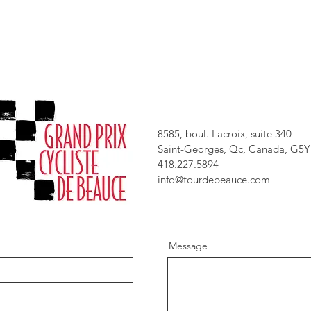
8585, boul. Lacroix, suite 340
Saint-Georges, Qc, Canada, G5Y 5
418.227.5894
info@tourdebeauce.com
Message